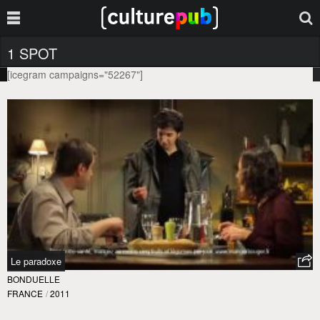
1 SPOT
[icegram campaigns="52267"]
Le paradoxe
BONDUELLE
FRANCE
/
2011