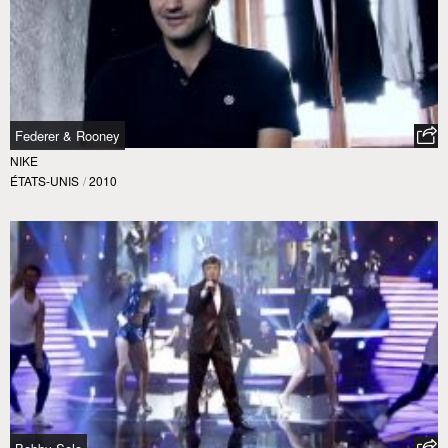
Federer & Rooney
NIKE
ÉTATS-UNIS
/
2010