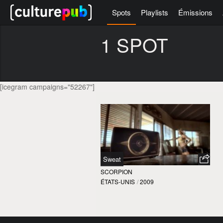
Spots
Playlists
Émissions
1 SPOT
[icegram campaigns="52267"]
Sweat
SCORPION
ÉTATS-UNIS
/
2009