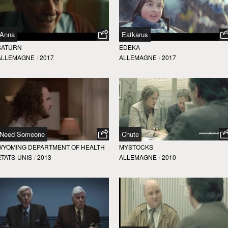
Anna
Eatkarus
SATURN
EDEKA
ALLEMAGNE
/
2017
ALLEMAGNE
/
2017
Need Someone
Chute
WYOMING DEPARTMENT OF HEALTH
MYSTOCKS
ÉTATS-UNIS
/
2013
ALLEMAGNE
/
2010