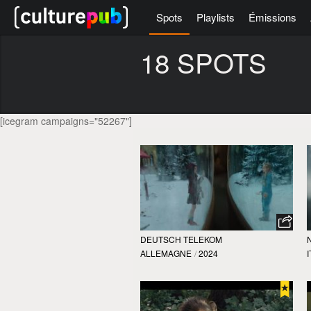
Spots
Playlists
Émissions
18 SPOTS
[icegram campaigns="52267"]
DEUTSCH TELEKOM
ALLEMAGNE
/
2024
I