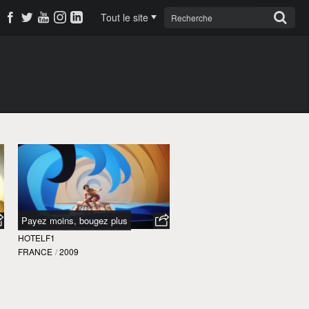
Tout le site
Payez moins, bougez plus
HOTELF1
FRANCE
/
2009