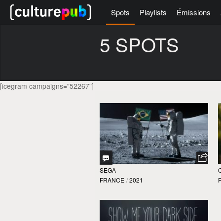
Spots
Playlists
Émissions
5 SPOTS
[icegram campaigns="52267"]
SEGA
FRANCE
/
2021