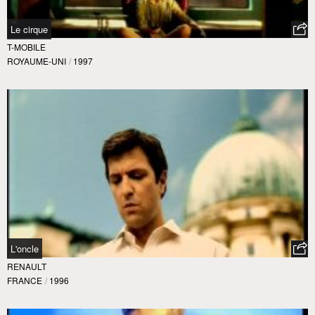
Le cirque
T-MOBILE
ROYAUME-UNI
/
1997
L'oncle
RENAULT
FRANCE
/
1996