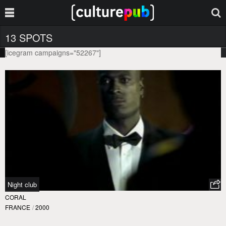
13 SPOTS
[icegram campaigns="52267"]
Night club
CORAL
FRANCE
/
2000