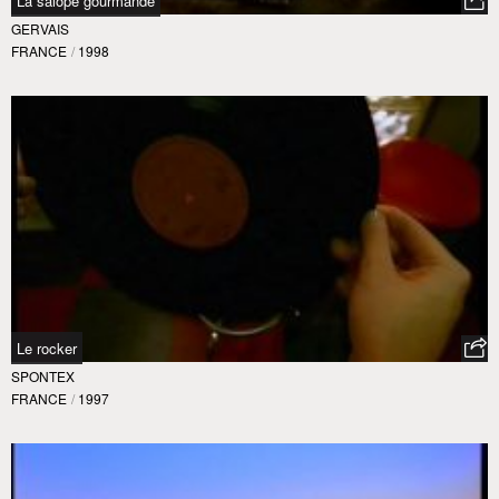
La salope gourmande
GERVAIS
FRANCE
/
1998
Le rocker
SPONTEX
FRANCE
/
1997