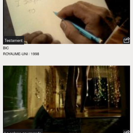
Testament
BIC
ROYAUME-UNI
/
1998