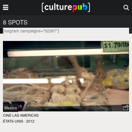
8 SPOTS
[icegram campaigns="52267"]
Mexico
CINE LAS AMERICAS
ÉTATS-UNIS
/
2012