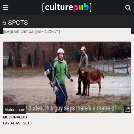
5 SPOTS
[icegram campaigns="52267"]
Meter snow
MCDONALD'S
PAYS-BAS
/
2010