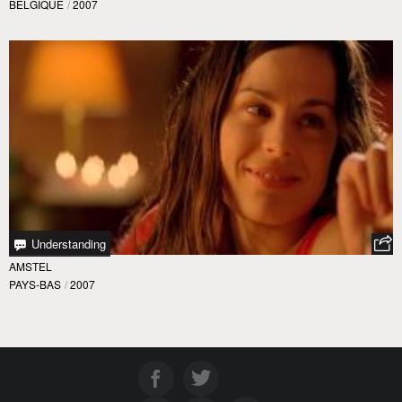
BELGIQUE
/
2007
Understanding
AMSTEL
PAYS-BAS
/
2007