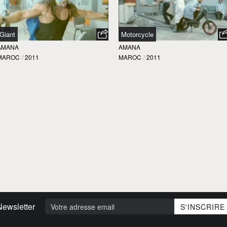
Giant
Motorcycle
AMANA
AMANA
MAROC
/
2011
MAROC
/
2011
Newsletter