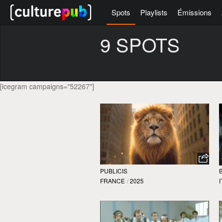
Spots
Playlists
Émissions
9 SPOTS
[icegram campaigns="52267"]
PUBLICIS
FRANCE
/
2025
I