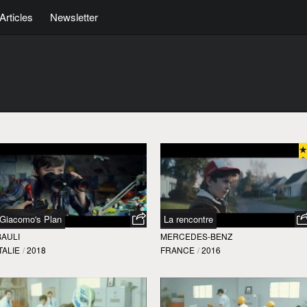
Articles
Newsletter
Giacomo's Plan
La rencontre
BAULI
MERCEDES-BENZ
TALIE
/
2018
FRANCE
/
2016