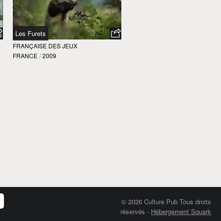
Les Furets
FRANÇAISE DES JEUX
FRANCE
/
2009
© 2026 Culture Pub Tous droits
réservés
-
Hébergement Squark