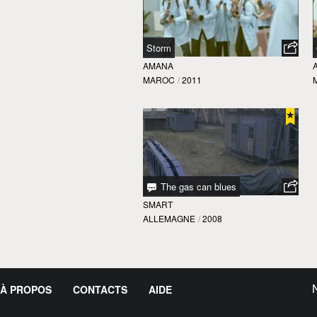
Storm
AMANA
MAROC
/
2011
The gas can blues
SMART
ALLEMAGNE
/
2008
À PROPOS
CONTACTS
AIDE