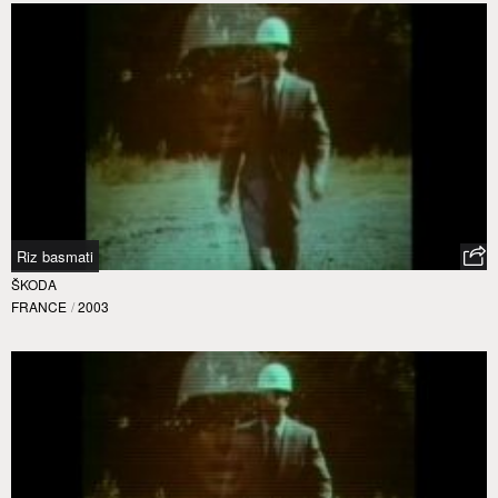
Riz basmati
ŠKODA
FRANCE
/
2003