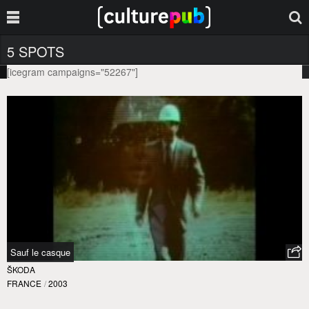
5 SPOTS
[icegram campaigns="52267"]
Sauf le casque
ŠKODA
FRANCE
/
2003