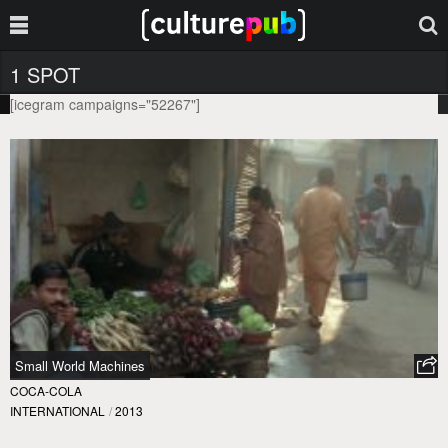
1 SPOT
[icegram campaigns="52267"]
Small World Machines
COCA-COLA
INTERNATIONAL
/
2013