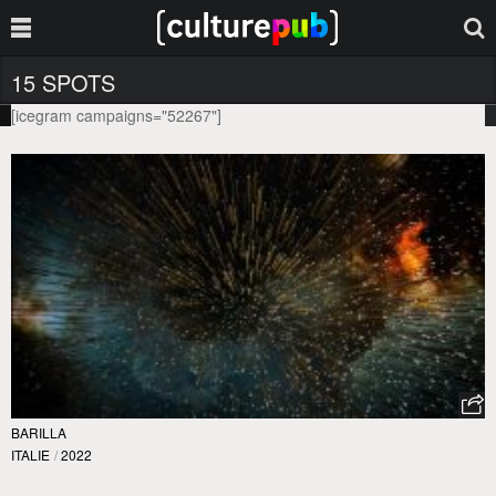
15 SPOTS
[icegram campaigns="52267"]
BARILLA
ITALIE
/
2022