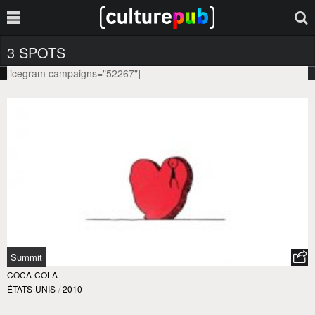
3 SPOTS
[icegram campaigns="52267"]
Summit
COCA-COLA
ÉTATS-UNIS
/
2010