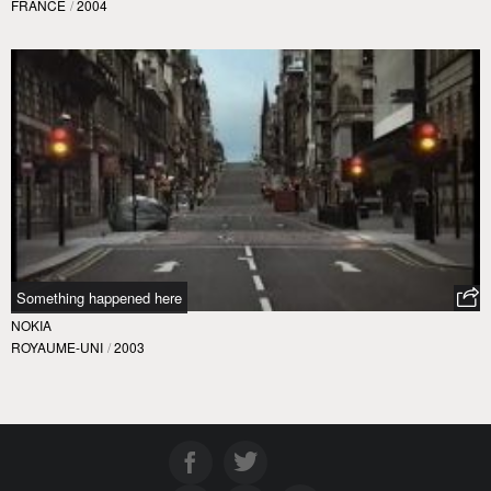
FRANCE
/
2004
Something happened here
NOKIA
ROYAUME-UNI
/
2003