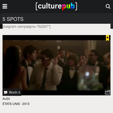
5 SPOTS
[icegram campaigns="52267"]
Worth it
AUDI
ÉTATS-UNIS
/
2013