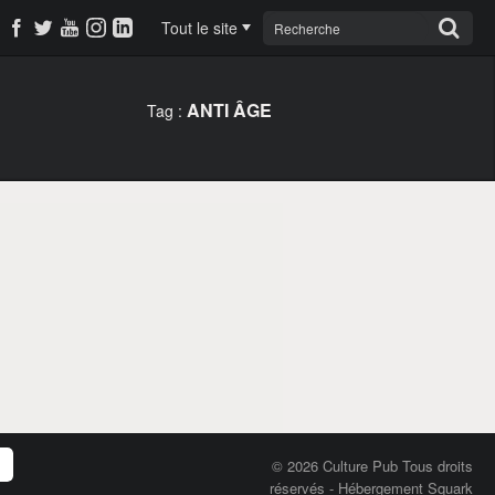
Tout le site
ANTI ÂGE
Tag :
© 2026 Culture Pub Tous droits
réservés
-
Hébergement Squark