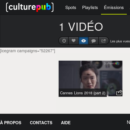
Spots
Playlists
Émissions
1 VIDÉO
Les plus vues
[icegram campaigns="52267"]
Cannes Lions 2018 (part 2)
N
À PROPOS
CONTACTS
AIDE