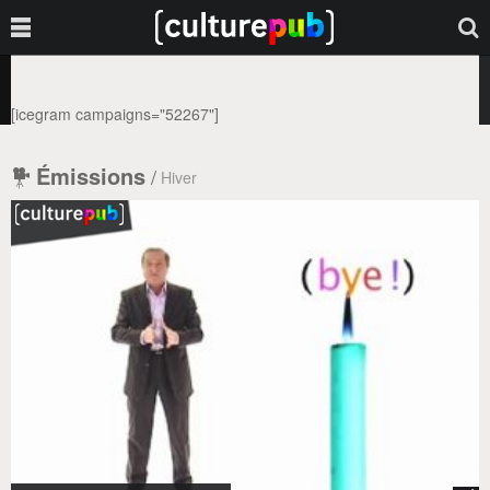
[icegram campaigns="52267"]
Émissions
/
Hiver