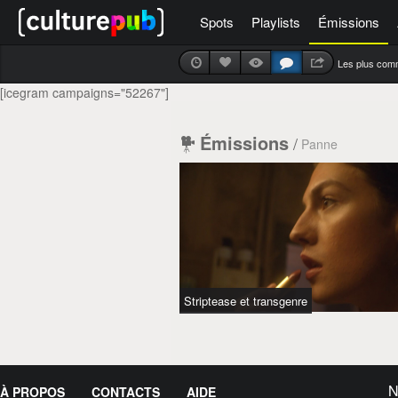
Spots
Playlists
Émissions
Les plus com
[icegram campaigns="52267"]
Émissions
/
Panne
Striptease et transgenre
N
À PROPOS
CONTACTS
AIDE