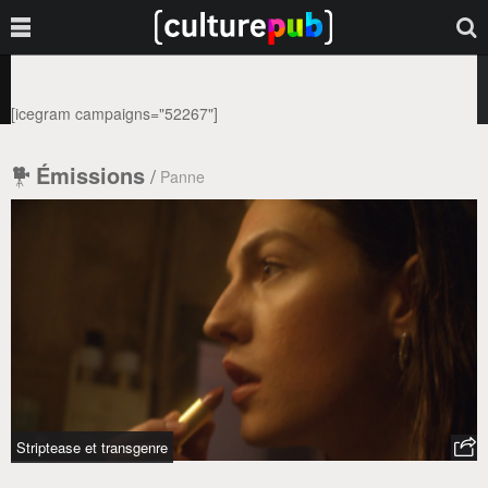
[icegram campaigns="52267"]
Émissions
/
Panne
Striptease et transgenre