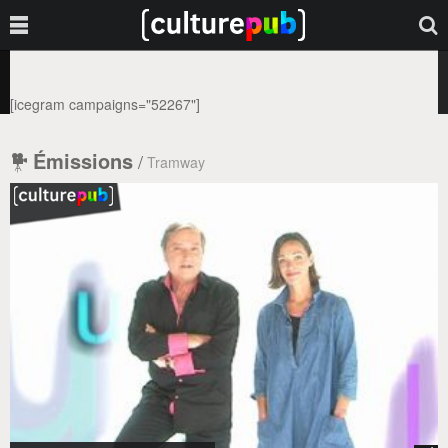
[icegram campaigns="52267"]
Émissions
/
Tramway