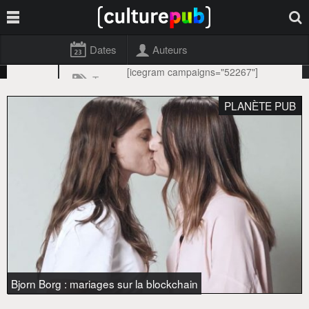
Dates
Auteurs
[icegram campaigns="52267"]
Tags
PLANÈTE PUB
Bjorn Borg : mariages sur la blockchain