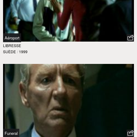
Aéroport
LIBRESSE
SUÈDE
/
1999
Funeral