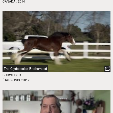
CANADA
/
2014
The Clydesdales Brotherhood
BUDWEISER
ÉTATS-UNIS
/
2012