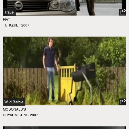
Travel
FIAT
TURQUIE
/
2007
Wild Barbie
MCDONALD'S
ROYAUME-UNI
/
2007