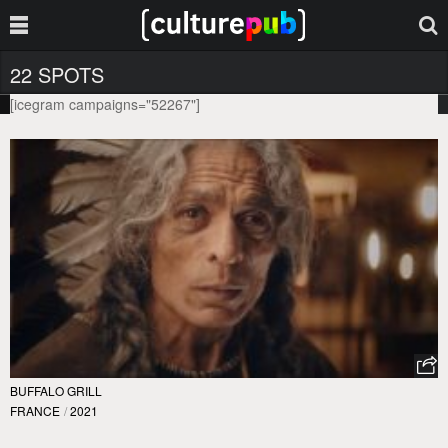
22 SPOTS
[icegram campaigns="52267"]
BUFFALO GRILL
FRANCE
/
2021