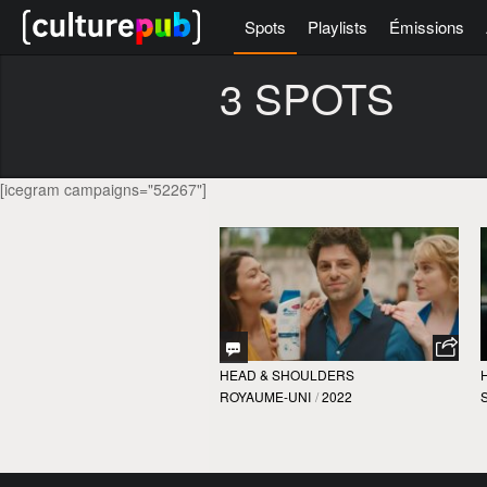
Spots
Playlists
Émissions
3 SPOTS
[icegram campaigns="52267"]
HEAD & SHOULDERS
ROYAUME-UNI
/
2022