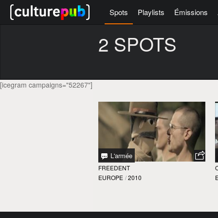
Spots
Playlists
Émissions
2 SPOTS
[icegram campaigns="52267"]
L'armée
FREEDENT
EUROPE
/
2010