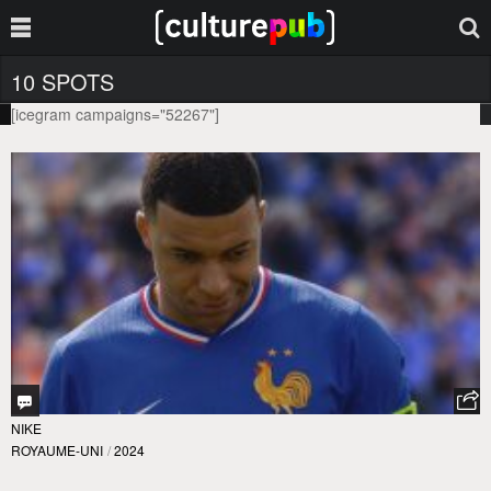
10 SPOTS
[icegram campaigns="52267"]
NIKE
ROYAUME-UNI
/
2024