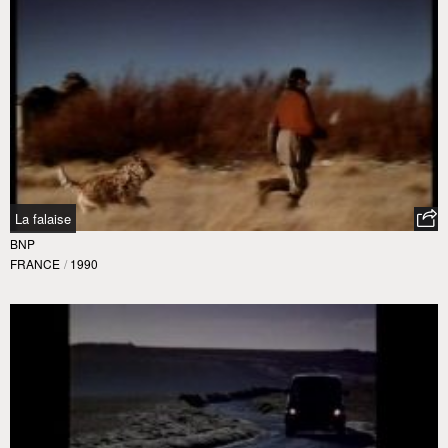
La falaise
BNP
FRANCE
/
1990