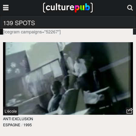
139 SPOTS
[icegram campaigns="52267"]
L'école
ANTI EXCLUSION
ESPAGNE
/
1995