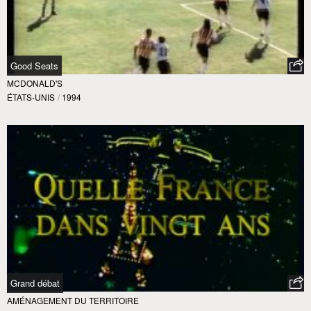
Good Seats
MCDONALD'S
ÉTATS-UNIS
/
1994
Grand débat
AMÉNAGEMENT DU TERRITOIRE