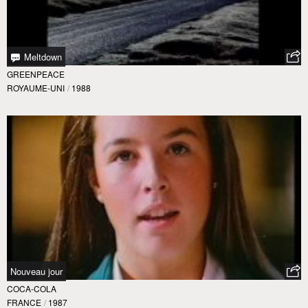
Meltdown
GREENPEACE
ROYAUME-UNI
/
1988
Nouveau jour
COCA-COLA
FRANCE
/
1987