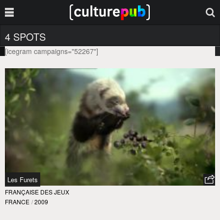
4 SPOTS
[icegram campaigns="52267"]
Les Furets
FRANÇAISE DES JEUX
FRANCE
/
2009