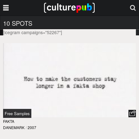
10 SPOTS
[icegram campaigns="52267"]
Free Samples
FAKTA
DANEMARK
/
2007