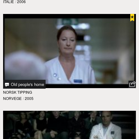
ITALIE
/
2006
Old people's home
NORSK TIPPING
NORVEGE
/
2005