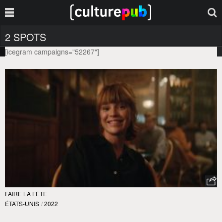
2 SPOTS
[icegram campaigns="52267"]
FAIRE LA FÊTE
ÉTATS-UNIS
/
2022