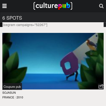
6 SPOTS
[icegram campaigns="52267"]
Coupure pub
SOJASUN
FRANCE
/
2010