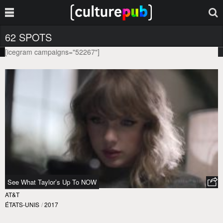
62 SPOTS
[icegram campaigns="52267"]
See What Taylor’s Up To NOW
AT&T
ÉTATS-UNIS
/
2017