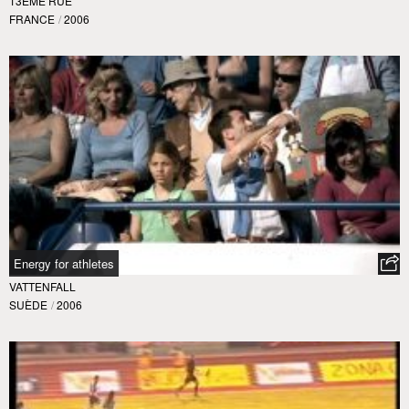
13ÈME RUE
FRANCE
/
2006
Energy for athletes
VATTENFALL
SUÈDE
/
2006