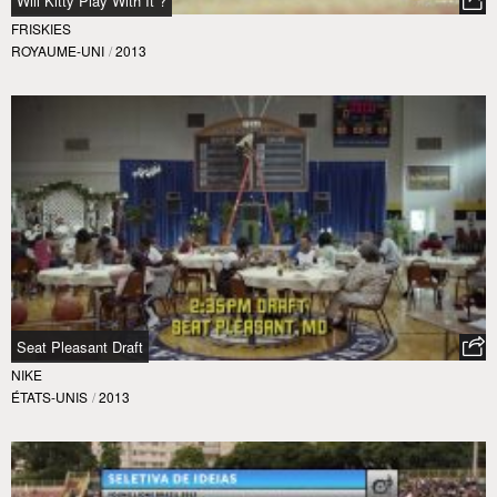
Will Kitty Play With It ?
FRISKIES
ROYAUME-UNI
/
2013
Seat Pleasant Draft
NIKE
ÉTATS-UNIS
/
2013