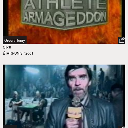
Green/Henry
NIKE
ÉTATS-UNIS
/
2001