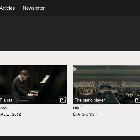
Articles
Newsletter
Pianist
The piano player
BMW
NIKE
TALIE
/
2012
ÉTATS-UNIS
/