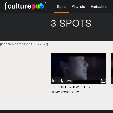
Spots
Playlists
Émissions
3 SPOTS
[icegram campaigns="52267"]
It's only Love
TSE SUI LUEN JEWELLERY
HONG KONG
/
2012
I