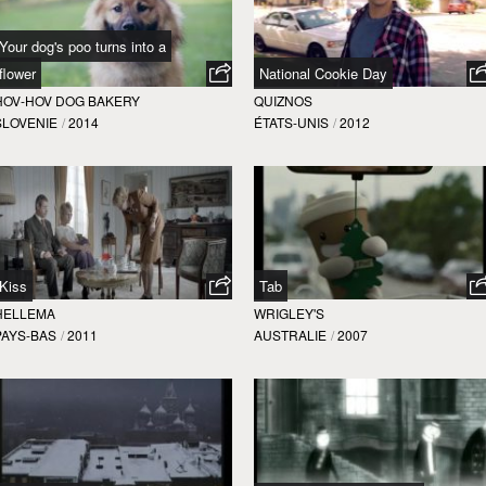
Your dog's poo turns into a
flower
National Cookie Day
HOV-HOV DOG BAKERY
QUIZNOS
SLOVENIE
/
2014
ÉTATS-UNIS
/
2012
Kiss
Tab
HELLEMA
WRIGLEY'S
PAYS-BAS
/
2011
AUSTRALIE
/
2007