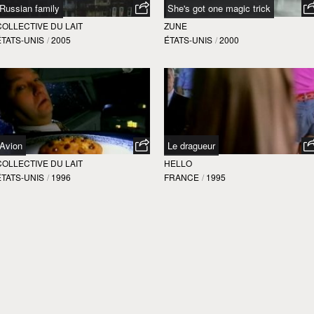
Russian family
She's got one magic trick
COLLECTIVE DU LAIT
ZUNE
ÉTATS-UNIS
/
2005
ÉTATS-UNIS
/
2000
Avion
Le dragueur
COLLECTIVE DU LAIT
HELLO
ÉTATS-UNIS
/
1996
FRANCE
/
1995