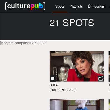
Spots
Playlists
Émissions
21 SPOTS
[icegram campaigns="52267"]
OREO
ÉTATS-UNIS
/
2024