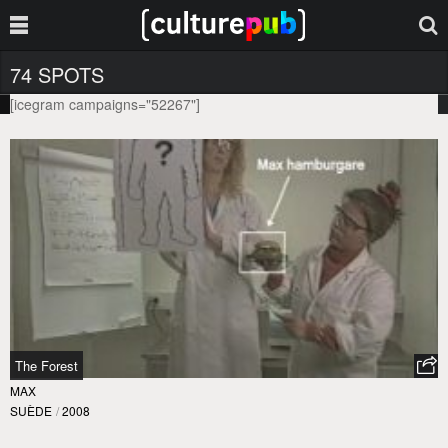
74 SPOTS
[icegram campaigns="52267"]
The Forest
MAX
SUÈDE
/
2008