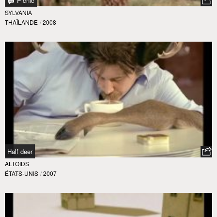
Picnic
SYLVANIA
THAÏLANDE
/
2008
Half deer
ALTOIDS
ÉTATS-UNIS
/
2007