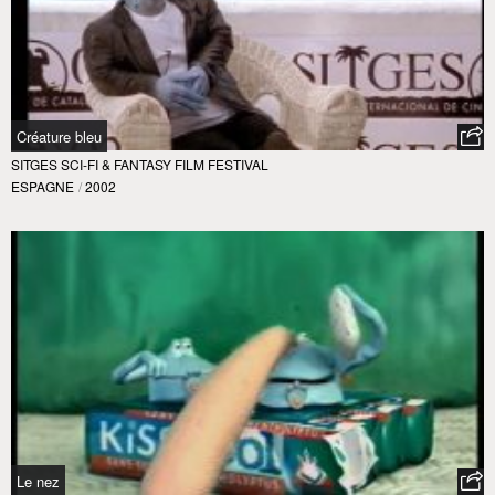
Créature bleu
SITGES SCI-FI & FANTASY FILM FESTIVAL
ESPAGNE
/
2002
Le nez