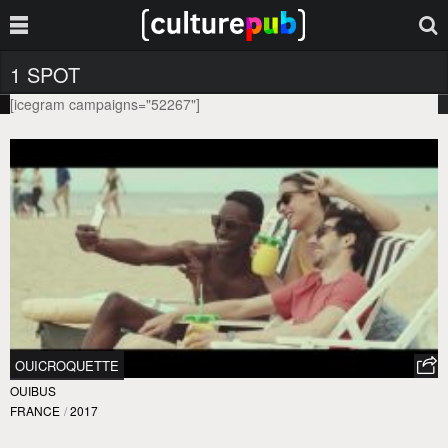
1 SPOT
[icegram campaigns="52267"]
OUICROQUETTE
OUIBUS
FRANCE
/
2017