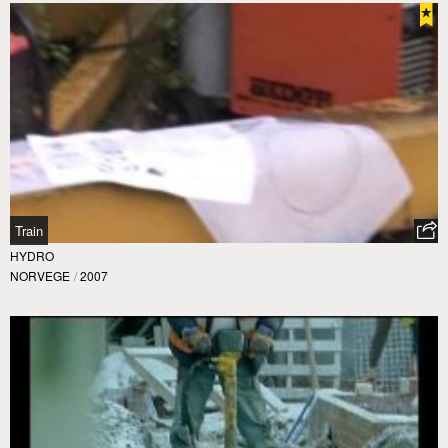
Train
HYDRO
NORVEGE
/
2007