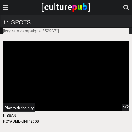
11 SPOTS
[icegram campaigns="52267"]
Play with the city
NISSAN
ROYAUME-UNI
/
2008