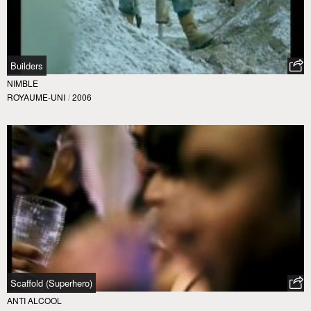
Builders
NIMBLE
ROYAUME-UNI
/
2006
Scaffold (Superhero)
ANTI ALCOOL