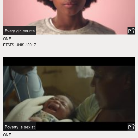
Every girl counts
ONE
ÉTATS-UNIS
/
2017
Poverty is sexist
ONE