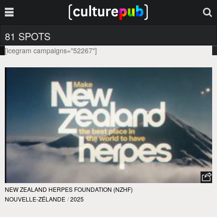
81 SPOTS
[icegram campaigns="52267"]
NEW ZEALAND HERPES FOUNDATION (NZHF)
NOUVELLE-ZÉLANDE
/
2025