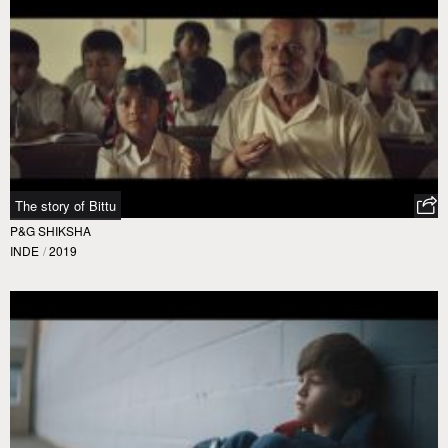
The story of Bittu
P&G SHIKSHA
INDE
/
2019