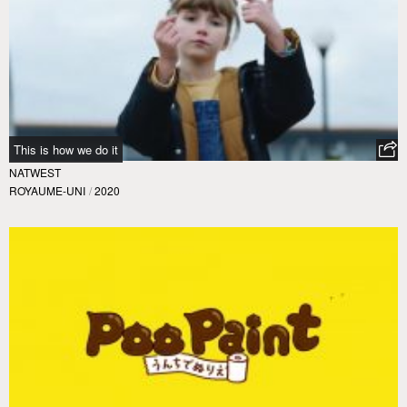
This is how we do it
NATWEST
ROYAUME-UNI
/
2020