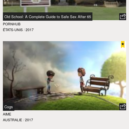
Old School: A Complete Guide to Safe Sex After 65
PORNHUB
ÉTATS-UNIS
/
2017
Cogs
AIME
AUSTRALIE
/
2017