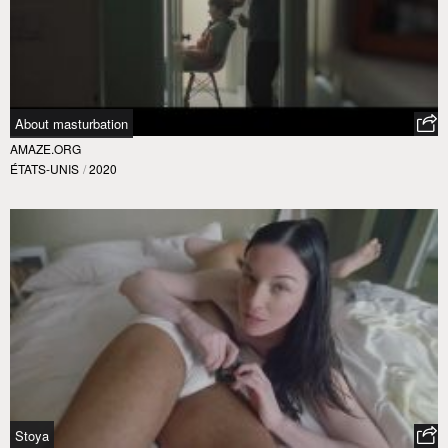
About masturbation
AMAZE.ORG
ÉTATS-UNIS
/
2020
Stoya