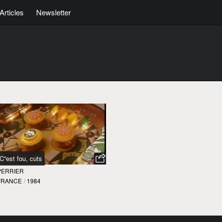
Articles
Newsletter
C''est fou, cuts
PERRIER
FRANCE
/
1984