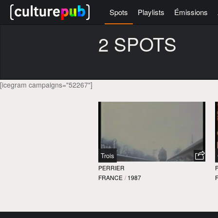
Spots
Playlists
Émissions
2 SPOTS
[icegram campaigns="52267"]
Trois
PERRIER
FRANCE
/
1987