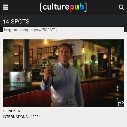
14 SPOTS
[icegram campaigns="52267"]
HEINEKEN
INTERNATIONAL
/
2024