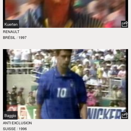
Kuerten
RENAULT
BRÉSIL
/
1997
Baggio
ANTI EXCLUSION
SUISSE
/
1996