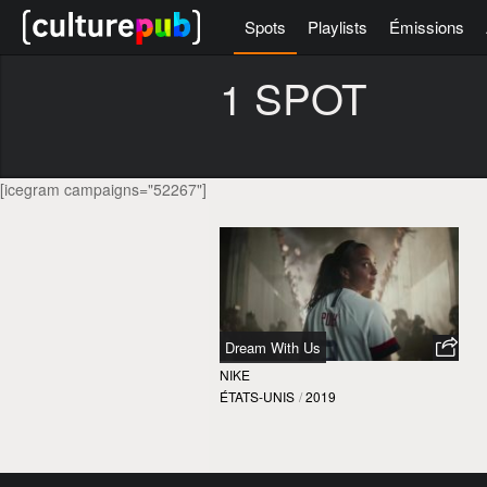
Spots
Playlists
Émissions
1 SPOT
[icegram campaigns="52267"]
Dream With Us
NIKE
ÉTATS-UNIS
/
2019