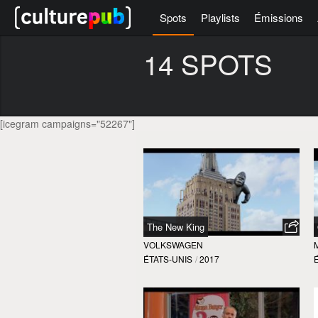
Spots
Playlists
Émissions
14 SPOTS
[icegram campaigns="52267"]
The New King
VOLKSWAGEN
ÉTATS-UNIS
/
2017