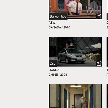
Balloon boy
A&W
CANADA
/
2010
City
HONDA
CHINE
/
2008