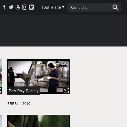
Tout le site
Roly-Poly Dummy
FEI
BRÉSIL
/
2010