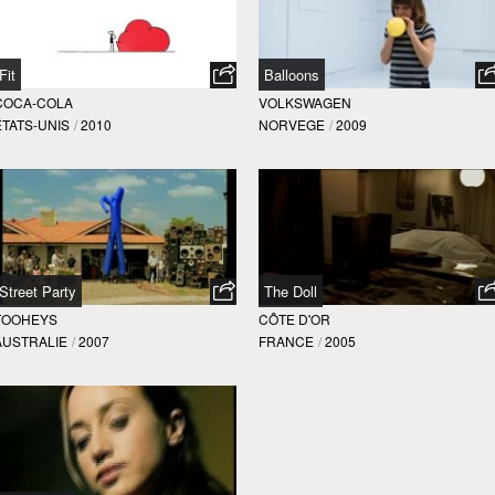
Fit
Balloons
COCA-COLA
VOLKSWAGEN
ÉTATS-UNIS
/
2010
NORVEGE
/
2009
Street Party
The Doll
TOOHEYS
CÔTE D'OR
AUSTRALIE
/
2007
FRANCE
/
2005