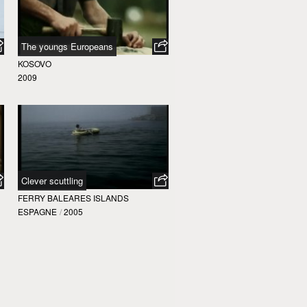
The youngs Europeans
KOSOVO
2009
Clever scuttling
FERRY BALEARES ISLANDS
ESPAGNE
/
2005