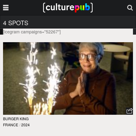
4 SPOTS
[icegram campaigns="52267"]
BURGER KING
FRANCE
/
2024