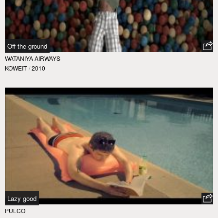
Off the ground
WATANIYA AIRWAYS
KOWEIT
/
2010
Lazy good
PULCO