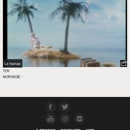
Le hamac
TOY
NORVEGE
/