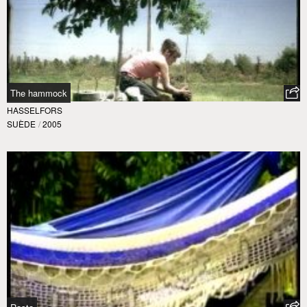
The hammock
HASSELFORS
SUÈDE
/
2005