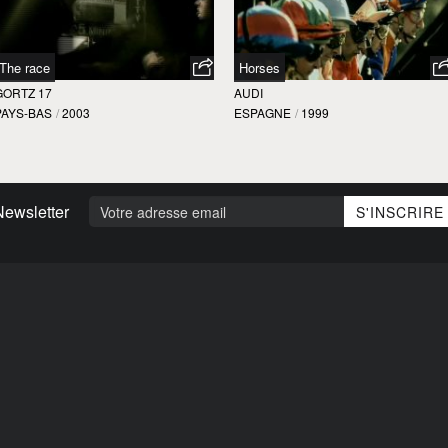
The race
Horses
GORTZ 17
AUDI
PAYS-BAS
/
2003
ESPAGNE
/
1999
Newsletter