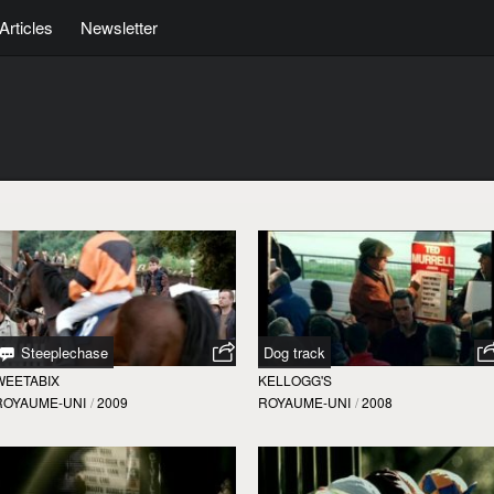
Articles
Newsletter
Steeplechase
Dog track
WEETABIX
KELLOGG'S
ROYAUME-UNI
/
2009
ROYAUME-UNI
/
2008