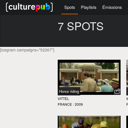
Spots
Playlists
Émissions
7 SPOTS
[icegram campaigns="52267"]
Horse riding
VITTEL
FRANCE
/
2009