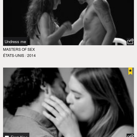
Undress me
MASTERS OF SEX
ÉTATS-UNIS
/
2014