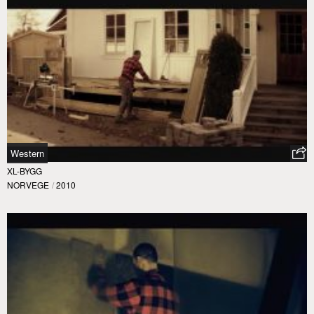
Western
XL-BYGG
NORVEGE
/
2010