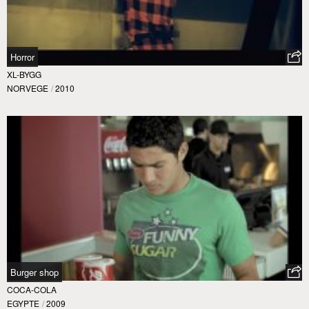
Horror
XL-BYGG
NORVEGE
/
2010
Burger shop
COCA-COLA
EGYPTE
/
2009