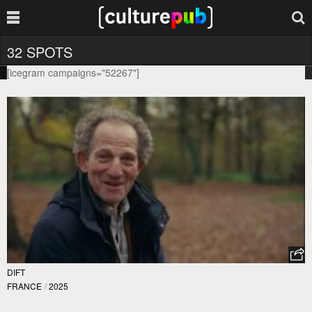
32 SPOTS
[icegram campaigns="52267"]
DIFT
FRANCE
/
2025