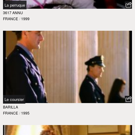
La perruque
3617 ANNU
FRANCE
/
1999
Le coursier
BARILLA
FRANCE
/
1995