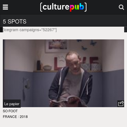
5 SPOTS
[icegram campaigns="52267"]
Le papier
SO FOOT
FRANCE
/
2018