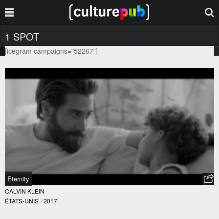
1 SPOT
[icegram campaigns="52267"]
Eternity
CALVIN KLEIN
ÉTATS-UNIS
/
2017