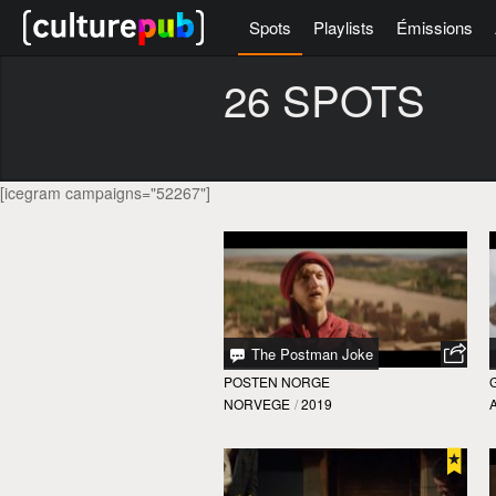
Spots
Playlists
Émissions
26 SPOTS
[icegram campaigns="52267"]
The Postman Joke
POSTEN NORGE
NORVEGE
/
2019