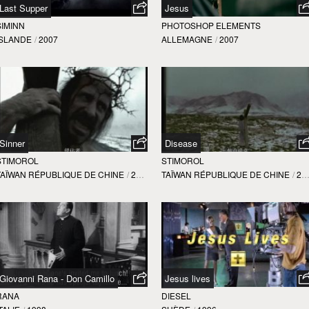
Last Supper
Jesus
SIMINN
PHOTOSHOP ELEMENTS
ISLANDE
/
2007
ALLEMAGNE
/
2007
Sinner
Disease
STIMOROL
STIMOROL
TAÏWAN RÉPUBLIQUE DE CHINE
/
2004
TAÏWAN RÉPUBLIQUE DE CHINE
/
2004
Giovanni Rana - Don Camillo
Jesus lives
RANA
DIESEL