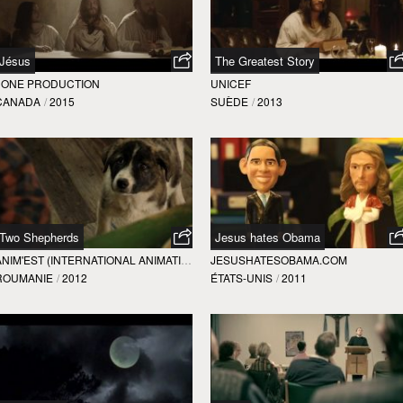
Jésus
The Greatest Story
1ONE PRODUCTION
UNICEF
CANADA
/
2015
SUÈDE
/
2013
Two Shepherds
Jesus hates Obama
ANIM'EST (INTERNATIONAL ANIMATION FILM FESTIVAL)
JESUSHATESOBAMA.COM
ROUMANIE
/
2012
ÉTATS-UNIS
/
2011