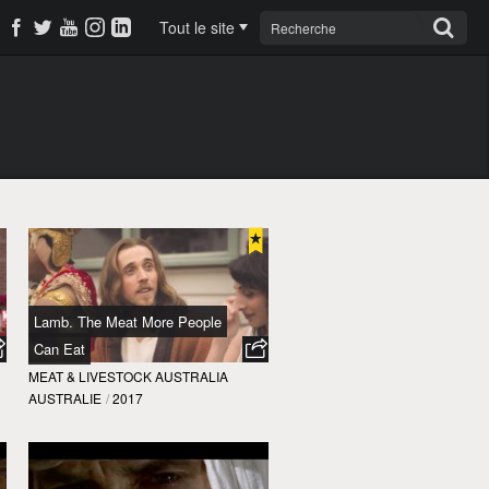
Tout le site
Lamb. The Meat More People
Can Eat
MEAT & LIVESTOCK AUSTRALIA
AUSTRALIE
/
2017