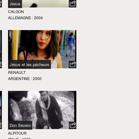
Jesus
CALGON
ALLEMAGNE
/
2004
Jésus et les pécheurs
RENAULT
ARGENTINE
/
2000
Don Severo
ALPITOUR