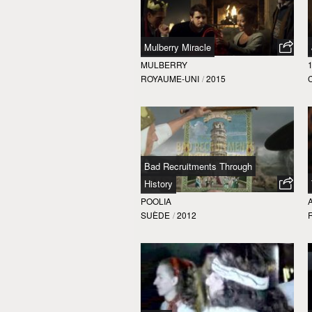
Mulberry Miracle
MULBERRY
ROYAUME-UNI
/
2015
Bad Recruitments Through
History
POOLIA
SUÈDE
/
2012