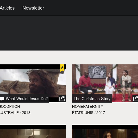
Articles
Newsletter
What Would Jesus Do?
The Christmas Story
GOODPITCH
HOMEPATERNITY
AUSTRALIE
/
2018
ÉTATS-UNIS
/
2017