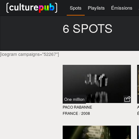
Spots
Playlists
Émissions
6 SPOTS
[icegram campaigns="52267"]
One million
PACO RABANNE
FRANCE
/
2008