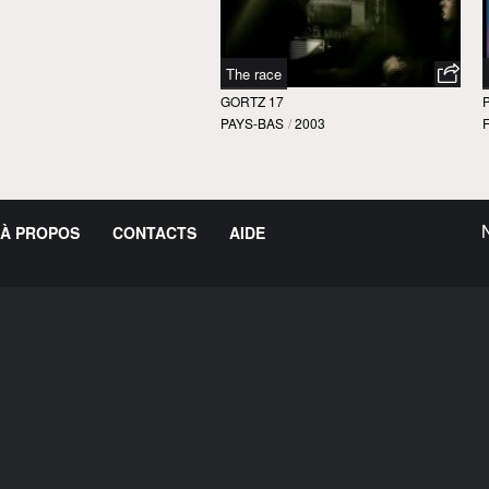
The race
GORTZ 17
PAYS-BAS
/
2003
À PROPOS
CONTACTS
AIDE