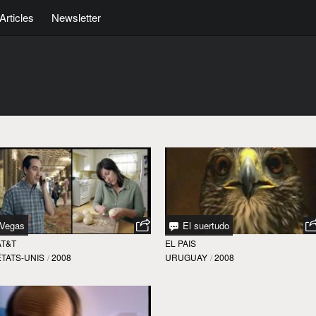
Articles
Newsletter
Vegas
El suertudo
AT&T
EL PAIS
ÉTATS-UNIS
/
2008
URUGUAY
/
2008