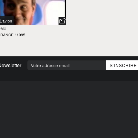
L'avion
PMU
FRANCE
/
1995
Newsletter