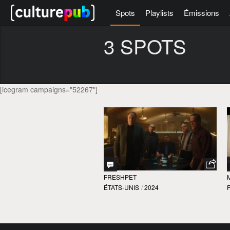
Spots
Playlists
Émissions
3 SPOTS
[icegram campaigns="52267"]
FRESHPET
ÉTATS-UNIS
/
2024