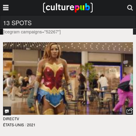
13 SPOTS
[icegram campaigns="52267"]
DIRECTV
ÉTATS-UNIS
/
2021