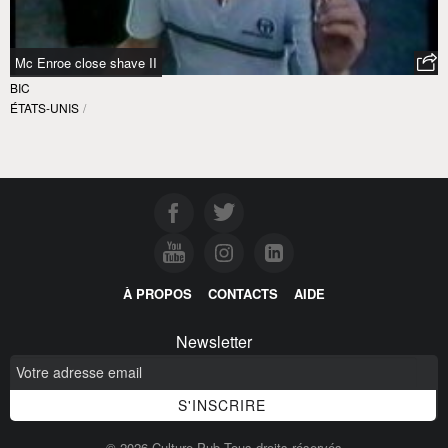
Mc Enroe close shave II
BIC
ÉTATS-UNIS
/
À PROPOS
CONTACTS
AIDE
Newsletter
© 2026 Culture Pub Tous droits réservés