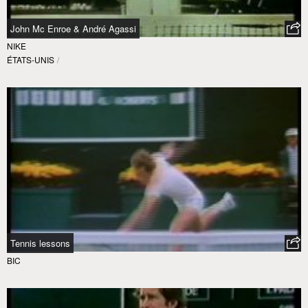
John Mc Enroe & André Agassi
NIKE
ÉTATS-UNIS
/
Tennis lessons
BIC